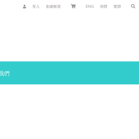
登入
創建帳號
ENG
簡體
繁體
我們