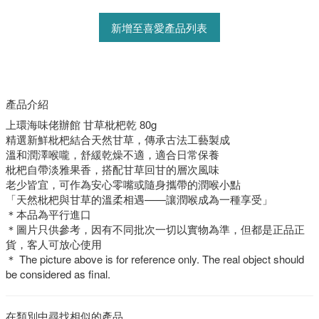
新增至喜愛產品列表
產品介紹
上環海味佬辦館 甘草枇杷乾 80g
精選新鮮枇杷結合天然甘草，傳承古法工藝製成
溫和潤澤喉嚨，舒緩乾燥不適，適合日常保養
枇杷自帶淡雅果香，搭配甘草回甘的層次風味
老少皆宜，可作為安心零嘴或隨身攜帶的潤喉小點
「天然枇杷與甘草的溫柔相遇——讓潤喉成為一種享受」
＊本品為平行進口
＊圖片只供參考，因有不同批次一切以實物為準，但都是正品正
貨，客人可放心使用
＊ The picture above is for reference only. The real object should
be considered as final.
在類別中尋找相似的產品