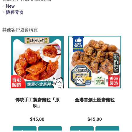
New
懷舊零食
其他客戶還會購買..
傳統手工製齋雞粒「原
全港首創土匪齋雞粒
味」
$45.00
$45.00