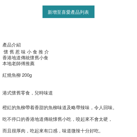
新增至喜愛產品列表
產品介紹
️️️ 懷 舊 惹 味 小 食 推 介 ️️️
香港地道傳統懷舊小食
本地老師傅推薦
紅燒魚柳 200g
港式懷舊零食，兒時味道
橙紅的魚柳帶着香甜的魚柳味道及略帶辣味，令人回味。
吃不停口的香港地道傳統懐舊小吃，咬起來不會太硬，
而且很厚肉，吃起來有口感，味道微辣十分好吃。