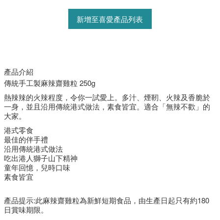
新增至喜愛產品列表
產品介紹
傳統手工製麻辣齋雞粒 250g
熱辣辣的火辣程度，令你一試愛上。多汁、煙靭、火辣及香脆於
一身，並且沿用傳統港式做法，素食皆宜。適合「無辣不歡」的
大家。
港式零食
最佳的伴手禮
沿用傳統港式做法
吃出港人獅子山下精神
童年回憶，兒時口味
素食皆宜
產品提示:此
麻辣齋雞粒
為新鮮短期食品，由生產日起只有約180
日賞味期限。