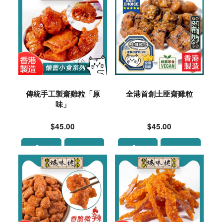
傳統手工製齋雞粒「原
全港首創土匪齋雞粒
味」
$45.00
$45.00